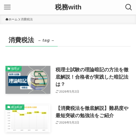
税務with
ホーム
消費税法
消費税法
– tag –
税理士試験の理論暗記の方法を徹
税理士
底解説！合格者が実践した暗記法
は？
2026年5月2日
【消費税法を徹底解説】難易度や
税法科目
最短突破の勉強法をご紹介
2026年5月2日