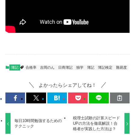
簿記
合格率
吉岡のん
日商簿記
独学
簿記
簿記検定
難易度
よかったらシェアしてね！
税理士試験の計算スピード
毎日10時間勉強するための
UPの方法を徹底解説！合
テクニック
格者が実践した方法は？