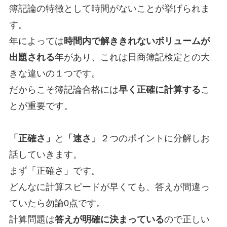
簿記論の特徴として時間がないことが挙げられま
す。
年によっては
時間内で解ききれないボリュームが
出題される
年があり、これは日商簿記検定との大
きな違いの１つです。
だからこそ簿記論合格には
早く正確に計算する
こ
とが重要です。
「正確さ」
と
「速さ」
２つのポイントに分解しお
話していきます。
まず「正確さ」です。
どんなに計算スピードが早くても、答えが間違っ
ていたら勿論0点です。
計算問題は
答えが明確に決まっている
ので正しい