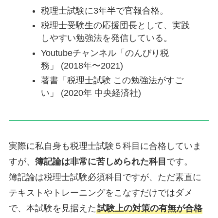
税理士試験に3年半で官報合格。
税理士受験生の応援団長として、実践
しやすい勉強法を発信している。
Youtubeチャンネル「のんびり税
務」 (2018年〜2021)
著書「税理士試験 この勉強法がすご
い」 (2020年 中央経済社)
実際に私自身も税理士試験５科目に合格していま
すが、
簿記論は非常に苦しめられた科目
です。
簿記論は税理士試験必須科目ですが、ただ素直に
テキストやトレーニングをこなすだけではダメ
で、本試験を見据えた
試験上の対策の有無が合格