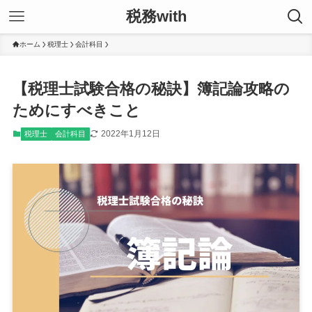
税務with
ホーム
税理士
会計科目
【税理士試験合格の秘訣】簿記論攻略の
ためにすべきこと
2022年1月12日
税理士
会計科目