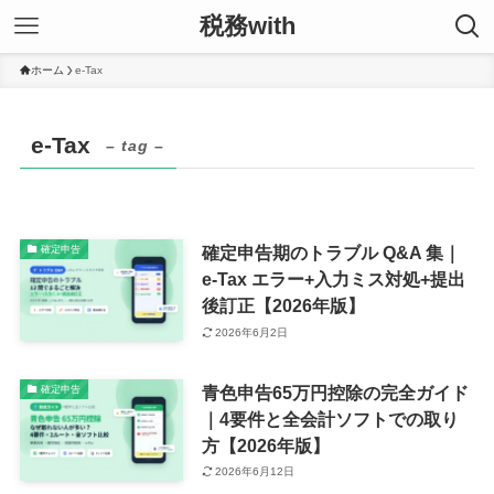
税務with
ホーム
e-Tax
e-Tax
– tag –
確定申告期のトラブル Q&A 集｜
確定申告
e-Tax エラー+入力ミス対処+提出
後訂正【2026年版】
2026年6月2日
青色申告65万円控除の完全ガイド
確定申告
｜4要件と全会計ソフトでの取り
方【2026年版】
2026年6月12日