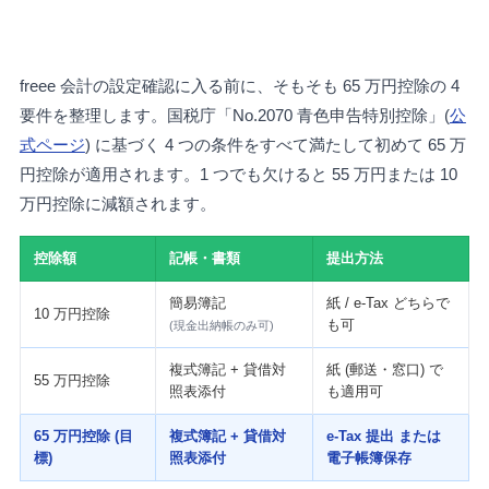
freee 会計の設定確認に入る前に、そもそも 65 万円控除の 4
要件を整理します。国税庁「No.2070 青色申告特別控除」(
公
式ページ
) に基づく 4 つの条件をすべて満たして初めて 65 万
円控除が適用されます。1 つでも欠けると 55 万円または 10
万円控除に減額されます。
控除額
記帳・書類
提出方法
簡易簿記
紙 / e-Tax どちらで
10 万円控除
も可
(現金出納帳のみ可)
複式簿記 + 貸借対
紙 (郵送・窓口) で
55 万円控除
照表添付
も適用可
65 万円控除 (目
複式簿記 + 貸借対
e-Tax 提出 または
標)
照表添付
電子帳簿保存