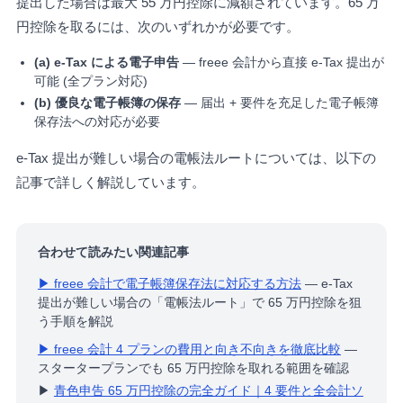
提出した場合は最大 55 万円控除に減額されています。65 万
円控除を取るには、次のいずれかが必要です。
(a) e-Tax による電子申告
— freee 会計から直接 e-Tax 提出が
可能 (全プラン対応)
(b) 優良な電子帳簿の保存
— 届出 + 要件を充足した電子帳簿
保存法への対応が必要
e-Tax 提出が難しい場合の電帳法ルートについては、以下の
記事で詳しく解説しています。
合わせて読みたい関連記事
▶ freee 会計で電子帳簿保存法に対応する方法
— e-Tax
提出が難しい場合の「電帳法ルート」で 65 万円控除を狙
う手順を解説
▶ freee 会計 4 プランの費用と向き不向きを徹底比較
—
スタータープランでも 65 万円控除を取れる範囲を確認
▶
青色申告 65 万円控除の完全ガイド｜4 要件と全会計ソ