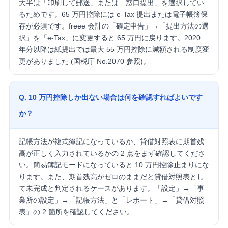
大半は「印刷して郵送」または「窓口提出」を選択してい
るためです。65 万円控除には e-Tax 提出または電子帳簿保
存が必須です。freee 会計の「確定申告」→「提出方法の選
択」を「e-Tax」に変更すると 65 万円に戻ります。2020
年分以降は紙提出では最大 55 万円控除に減額される制度変
更がありました (国税庁 No.2070 参照)。
Q. 10 万円控除しか出ない場合は何を確認すればよいです
か？
記帳方法が複式簿記になっているか、貸借対照表に期首残
高が正しく入力されているかの 2 点をまず確認してくださ
い。簡易簿記モードになっていると 10 万円控除止まりにな
ります。また、期首残高がゼロのままだと貸借対照表とし
て未完成と判定されるケースがあります。「設定」→「事
業所の設定」→「記帳方法」と「レポート」→「貸借対照
表」の 2 箇所を確認してください。