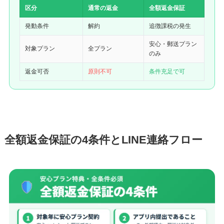
区分
通常の返金
全額返金保証
発動条件
解約
追徴課税の発生
安心・郵送プラン
対象プラン
全プラン
のみ
返金可否
原則不可
条件充足で可
全額返金保証の4条件とLINE連絡フロー