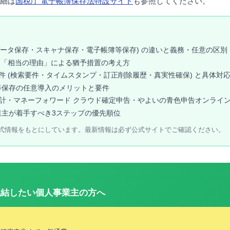
細は
国税庁 電子帳簿保存法特設サイト
も参照してください。
引データ保存・スキャナ保存・電子帳簿等保存) の違いと義務・任意の区別
容と「相当の理由」による猶予措置の考え方
件 (検索要件・タイムスタンプ・訂正削除履歴・真実性確保) と具体対
等保存の任意導入のメリットと要件
 会計・マネーフォワード クラウド確定申告・やよいの青色申告オンライン 
業主が着手すべき3ステップの優先順位
時点の公式情報をもとにしています。最新情報は必ず公式サイトでご確認ください。
完結したい個人事業主の方へ