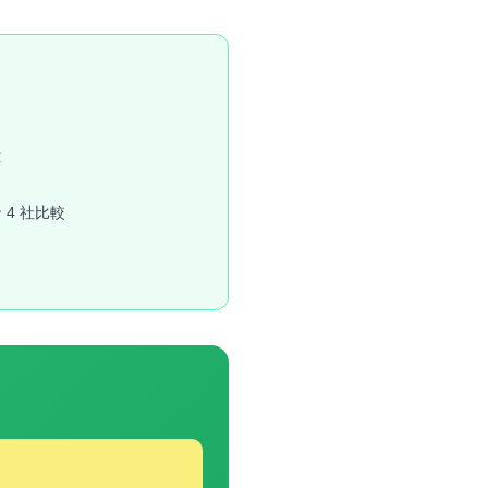
応
4 社比較