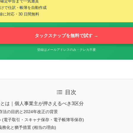
で確定申告まで一気通貫
だけで仕訳・帳簿を自動作成
控除に対応・30 日間無料
タックスナップを無料で試す →
登録はメールアドレスのみ・クレカ不要
目次
とは｜個人事業主が押さえるべき3区分
存法の目的と2024年改正の背景
い (電子取引・スキャナ保存・電子帳簿等保存)
月義務化と猶予措置 (相当の理由)