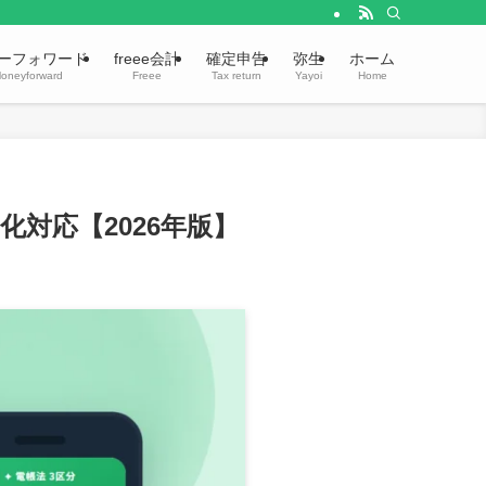
ーフォワード
freee会計
確定申告
弥生
ホーム
oneyforward
Freee
Tax return
Yayoi
Home
対応【2026年版】