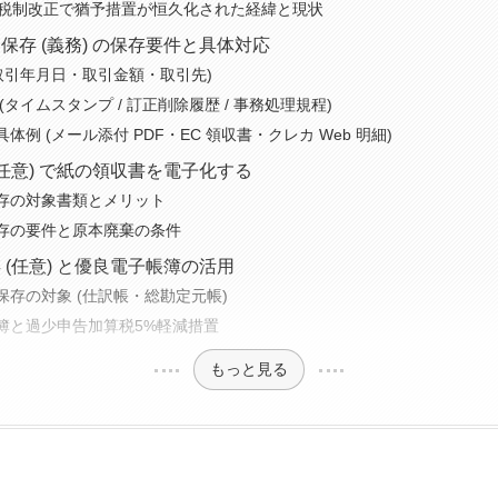
年度税制改正で猶予措置が恒久化された経緯と現状
保存 (義務) の保存要件と具体対応
(取引年月日・取引金額・取引先)
(タイムスタンプ / 訂正削除履歴 / 事務処理規程)
体例 (メール添付 PDF・EC 領収書・クレカ Web 明細)
(任意) で紙の領収書を電子化する
存の対象書類とメリット
存の要件と原本廃棄の条件
 (任意) と優良電子帳簿の活用
保存の対象 (仕訳帳・総勘定元帳)
簿と過少申告加算税5%軽減措置
もっと見る