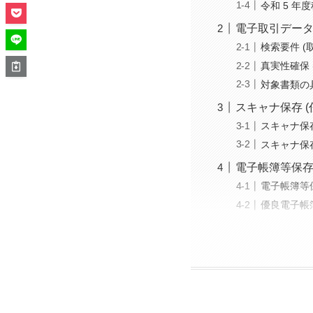
令和 5 
電子取引データ
検索要件 
真実性確保 
対象書類の具
スキャナ保存 
スキャナ保
スキャナ保
電子帳簿等保存
電子帳簿等
優良電子帳