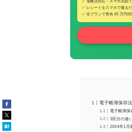
✅ 電帳法対応・スマホ完結
✅ レシートをスマホで撮る
✅ 全プランで青色 65 万円
電子帳簿保存法
電子帳簿保
3区分の違
2024年1