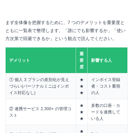
まず全体像を把握するために、7 つのデメリットを重要度と
ともに一覧表で整理します。「誰にでも影響するか」「使い
方次第で回避できるか」という観点で読んでください。
重
デメリット
要
影響する人
度
① 個人 3 プランの差別化が見え
★
インボイス登録
づらい(パーソナルミニはインボ
★
者・コスト重視
イス対応なし)
★
の人
★
多数の口座・カ
② 連携サービス 2,300+ の管理コ
★
ードを連携して
スト
★
いる人
★