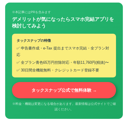
※本記事にはPRを含みます
デメリットが気になったらスマホ完結アプリを
検討してみよう
タックスナップの特徴
✅ 申告書作成・e-Tax 提出までスマホ完結・全プラン対
応
✅ 全プラン青色65万円控除対応・年額11,760円(税抜)〜
✅ 30日間全機能無料・クレジットカード登録不要
タックスナップ公式で無料体験 →
※料金・機能は変更になる場合があります。最新情報は公式サイトでご確
認ください。