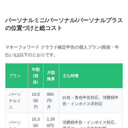
パーソナルミニ/パーソナル/パーソナルプラス
の位置づけと総コスト
マネーフォワード クラウド確定申告の個人プラン(税抜・年
払い)は以下のとおりです。
年額
月額
プラン
(税
主な特徴
換算
抜)
パーソ
10,8
900
白色・青色申告対応。消費税申
ナルミ
00
円/
告・インボイス非対応
ニ
円
月
15,3
1,28
パーソ
消費税申告・インボイス対応。
60
0円/