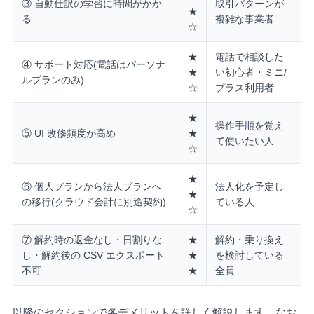
③ 自動仕訳の学習に時間がかか
取引パターンが
★
る
複雑な事業者
☆
★
電話で相談した
④ サポート対応(電話はパーソナ
★
い初心者・ミニ/
ルプランのみ)
☆
プラス利用者
★
操作手順を覚え
⑤ UI 改修頻度が高め
★
て使いたい人
☆
★
⑥ 個人プランから法人プランへ
法人化を予定し
★
の移行(クラウド会計に別途契約)
ている人
☆
⑦ 解約時の返金なし・日割りな
★
解約・乗り換え
し・解約後の CSV エクスポート
★
を検討している
不可
★
全員
以降のセクションで各デメリットを詳しく解説します。なお