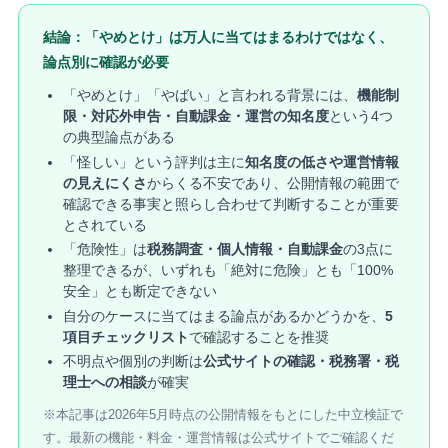
結論：「やめとけ」は万人に当てはまるわけではなく、
論点別に確認が必要
「やめとけ」「やばい」と言われる背景には、
機能制
限・対応外申告・自動課金・運営の知名度
という4つ
の典型論点がある
「怪しい」という評判は主に
知名度の低さや運営情報
の見えにくさ
からくる不安であり、公開情報の範囲で
確認できる事実と照らし合わせて判断することが重要
とされている
「危険性」は
税務調査・個人情報・自動課金
の3点に
整理できるが、いずれも「絶対に危険」とも「100%
安全」とも断定できない
自分のケースに当てはまる論点があるかどうかを、
5
項目チェックリスト
で確認することを推奨
不明点や個別の判断は
公式サイトの確認・税務署・税
理士への相談
が確実
※本記事は2026年5月時点の公開情報をもとにした中立検証で
す。最新の機能・料金・運営情報は公式サイトでご確認くだ