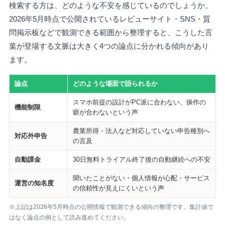
検索する方は、どのような不安を感じているのでしょうか。
2026年5月時点で公開されているレビューサイト・SNS・質
問掲示板などで観測できる範囲から整理すると、こうした言
葉が登場する文脈は大きく4つの論点に分かれる傾向があり
ます。
論点
どのような場面で語られるか
スマホ前提の設計がPC派に合わない、操作の
機能制限
癖が合わないという声
農業所得・法人など対応していない申告種別へ
対応外申告
の言及
自動課金
30日無料トライアル終了後の自動継続への不安
聞いたことがない・個人情報が心配・サービス
運営の知名度
の信頼性が見えにくいという声
※上記は2026年5月時点の公開情報で観測できる傾向の整理です。集計値で
はなく論点の例として読み進めてください。