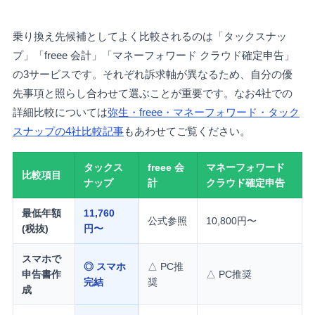
乗り換え先候補としてよく比較されるのは「タックスナッ
プ」「freee 会計」「マネーフォワード クラウド確定申告」
の3サービスです。それぞれ訴求軸が異なるため、自分の優
先事項と照らし合わせて選ぶことが重要です。なお4社での
詳細比較については
弥生・freee・マネーフォワード・タック
スナップの4社比較記事
もあわせてご覧ください。
タックス
freee 会
マネーフォワード
比較項目
ナップ
計
クラウド確定申告
最低年額
11,760
公式参照
10,800円〜
(税抜)
円〜
スマホで
◎ スマホ
△ PC推
申告書作
△ PC推奨
完結
奨
成