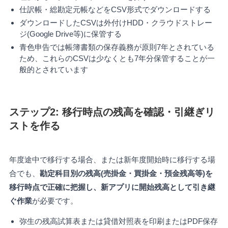
仕訳帳・総勘定元帳などをCSV形式でダウンロードする
ダウンロードしたCSVは外付けHDD・クラウドストレー
ジ(Google Drive等)に保管する
青色申告では帳簿書類の保存義務が原則7年とされている
ため、これらのCSVは少なくとも7年分保管することが一
般的とされています
ステップ2: 移行時点の残高を確認・引継ぎリ
ストを作る
年度途中で移行する場合、または新年度開始時に移行する場
合でも、
勘定科目別の残高(売掛金・買掛金・預金残高等)を
移行時点で正確に把握し、新アプリに開始残高として引き継
ぐ作業
が必要です。
弥生の残高試算表または貸借対照表を印刷またはPDF保存