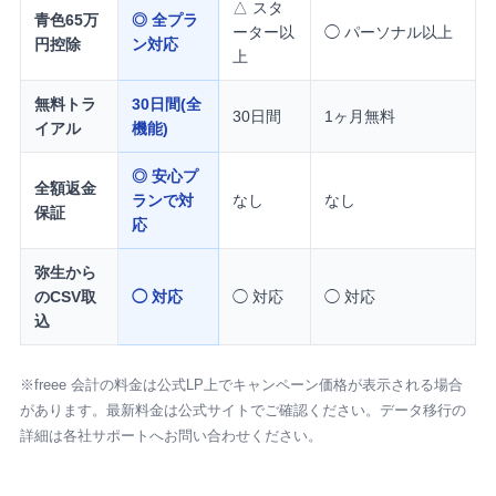
△ スタ
青色65万
◎ 全プラ
ーター以
◯ パーソナル以上
円控除
ン対応
上
無料トラ
30日間(全
30日間
1ヶ月無料
イアル
機能)
◎ 安心プ
全額返金
ランで対
なし
なし
保証
応
弥生から
のCSV取
◯ 対応
◯ 対応
◯ 対応
込
※freee 会計の料金は公式LP上でキャンペーン価格が表示される場合
があります。最新料金は公式サイトでご確認ください。データ移行の
詳細は各社サポートへお問い合わせください。