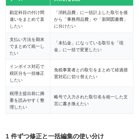
勘定科目の付け間
「消耗品費」に一括計上した取引を後
違いをまとめて直
から「事務用品費」や「新聞図書費」
したい
に分けたい
支払い方法を期末
「未払金」になっている取引を「現
でまとめて統一し
金」に一括で変更したい
たい
インボイス対応で
免税事業者との取引をまとめて経過措
税区分を一括修正
置対応に切り替えたい
したい
税理士提出前に摘
略号で入力された取引名を統一した文
要を読みやすく整
言に書き換えたい
理したい
1 件ずつ修正と一括編集の使い分け