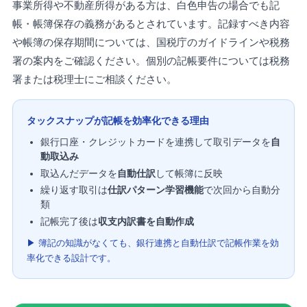
事業所得や不動産所得がある方は、白色申告の場合でも記
帳・帳簿保存の義務があるとされています。記録すべき内容
や帳簿の保存期間については、国税庁のガイドラインや税務
署の案内をご確認ください。個別の記帳要件については税務
署または税理士にご相談ください。
タックスナップが記帳を効率化できる理由
銀行口座・クレジットカードを連携して取引データを
自
動取込み
取込んだデータを
自動仕訳
して帳簿に反映
繰り返す取引は
仕訳パターン学習機能
で次回から自動分
類
記帳完了後は
収支内訳書を自動作成
▶ 簿記の知識がなくても、銀行連携と自動仕訳で記帳作業を効
率化できる設計です。