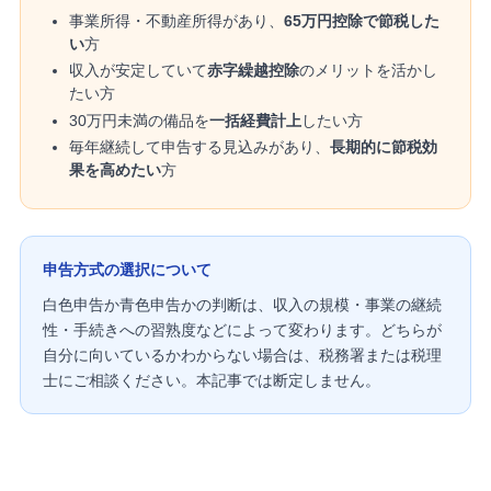
事業所得・不動産所得があり、
65万円控除で節税した
い
方
収入が安定していて
赤字繰越控除
のメリットを活かし
たい方
30万円未満の備品を
一括経費計上
したい方
毎年継続して申告する見込みがあり、
長期的に節税効
果を高めたい
方
申告方式の選択について
白色申告か青色申告かの判断は、収入の規模・事業の継続
性・手続きへの習熟度などによって変わります。どちらが
自分に向いているかわからない場合は、税務署または税理
士にご相談ください。本記事では断定しません。