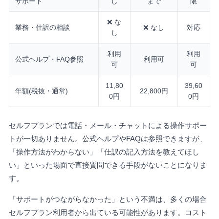
サポート
し
まで
限
❌ な
業務・仕訳の相談
❌ なし
対応
し
利用
利用
公式ヘルプ・FAQ参照
利用可
可
可
11,80
39,60
年額(税抜・通常)
22,800円
0円
0円
セルフプランでは電話・メール・チャットによる操作サポー
トが一切ありません。公式ヘルプやFAQは参照できますが、
「操作方法がわからない」「仕訳の記入方法を教えてほし
い」といった場面で直接質問できる手段がないことになりま
す。
「サポートがつながらなかった」という不満は、多くの場合
セルフプラン利用者から出ている可能性があります。コスト