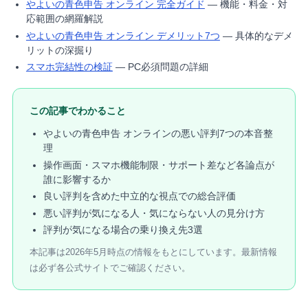
やよいの青色申告 オンライン 完全ガイド
— 機能・料金・対
応範囲の網羅解説
やよいの青色申告 オンライン デメリット7つ
— 具体的なデメ
リットの深掘り
スマホ完結性の検証
— PC必須問題の詳細
この記事でわかること
やよいの青色申告 オンラインの悪い評判7つの本音整
理
操作画面・スマホ機能制限・サポート差など各論点が
誰に影響するか
良い評判を含めた中立的な視点での総合評価
悪い評判が気になる人・気にならない人の見分け方
評判が気になる場合の乗り換え先3選
本記事は2026年5月時点の情報をもとにしています。最新情報
は必ず各公式サイトでご確認ください。